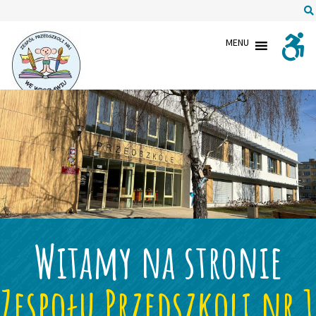
Zespół
MENU
Przedszkoli
nr1
we
Wrocławiu
Witamy na stronie
Zespołu Przedszkoli nr 1