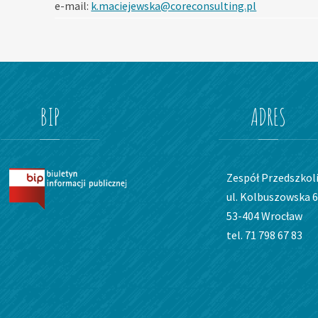
e-mail:
k.maciejewska@coreconsulting.pl
BIP
ADRES
Zespół Przedszkoli
ul. Kolbuszowska 6
53-404 Wrocław
tel. 71 798 67 83