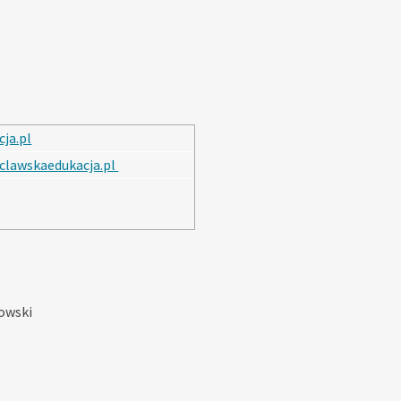
ja.pl
clawskaedukacja.pl
owski