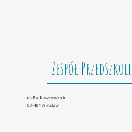
Zespół Przedszkol
ul. Kolbuszowska 6
53-404 Wrocław