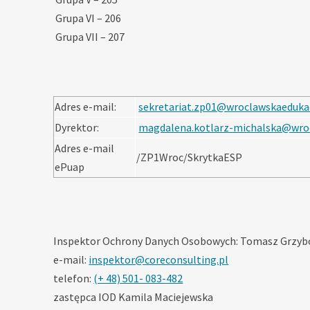
Grupa VI – 206
Grupa VII – 207
Adres e-mail:
sekretariat.zp01@wroclawskaedukac
Dyrektor:
magdalena.kotlarz-michalska@wro
Adres e-mail
/ZP1Wroc/SkrytkaESP
ePuap
Inspektor Ochrony Danych Osobowych: Tomasz Grzyb
e-mail:
inspektor@coreconsulting.pl
telefon:
(+ 48) 501- 083-482
zastępca IOD Kamila Maciejewska