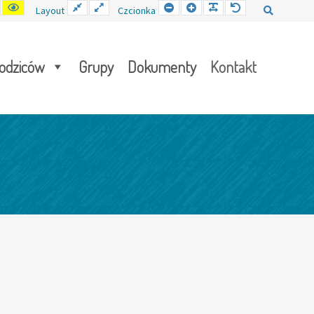
ast
Tryb
Kontrast
Stały
Wide
Mniejsza
Czcionka
Czcionka
Czcionka
Layout
Czcionka
Szukaj
ślny
nocny
żółto-
układ
layout
czcionka
czarny
rodziców
Grupy
Dokumenty
Kontakt