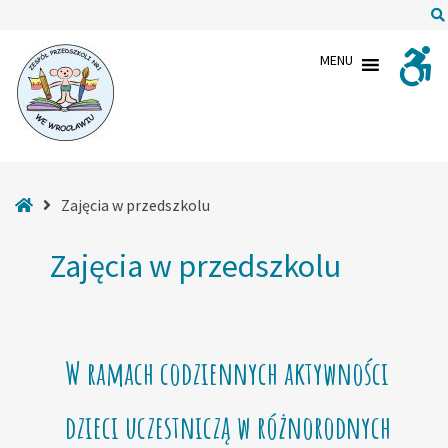
–
Zajęcia
MENU
w
przedszkolu
Strona
Zajęcia w przedszkolu
główna
Zajęcia w przedszkolu
W ramach codziennych aktywności
dzieci uczestniczą w różnorodnych