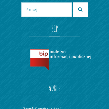
Szukaj
Szukaj
dla:
BIP
ADRES
Zespół Przedszkoli nr 1