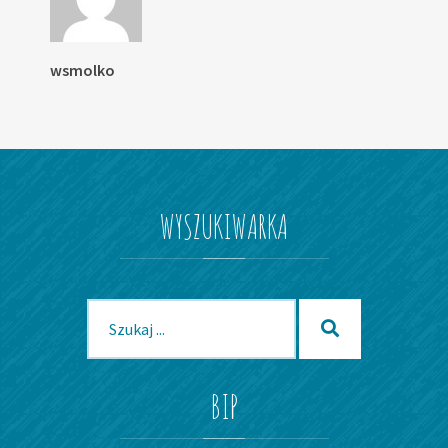
wsmolko
WYSZUKIWARKA
Szukaj
Szukaj
dla:
BIP