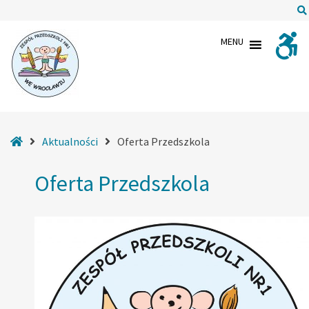
–
Oferta
MENU
Przedszkola
Strona
Aktualności
Oferta Przedszkola
główna
Oferta Przedszkola