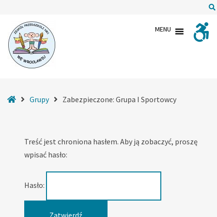
–
Grupa
MENU
I
Sportowcy
Strona
Grupy
Zabezpieczone: Grupa I Sportowcy
główna
Treść jest chroniona hasłem. Aby ją zobaczyć, proszę
wpisać hasło:
Hasło: