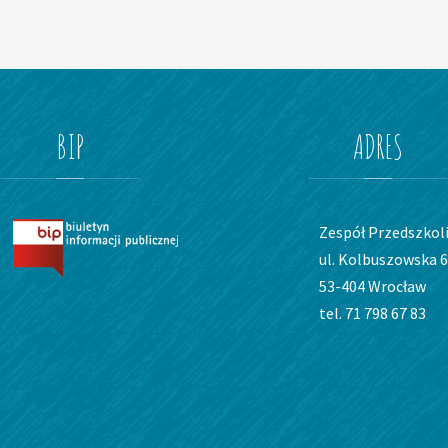
BIP
ADRES
Zespół Przedszkoli
ul. Kolbuszowska 6
53-404 Wrocław
tel. 71 798 67 83