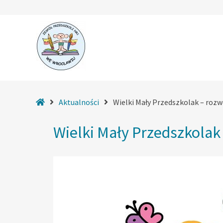
–
Wielki
Strona
Aktualności
Wielki Mały Przedszkolak – rozw
Mały
główna
Przedszkolak
Wielki Mały Przedszkolak
–
rozwój
edukacji
przedszkolnej
w
gminie
Wrocław