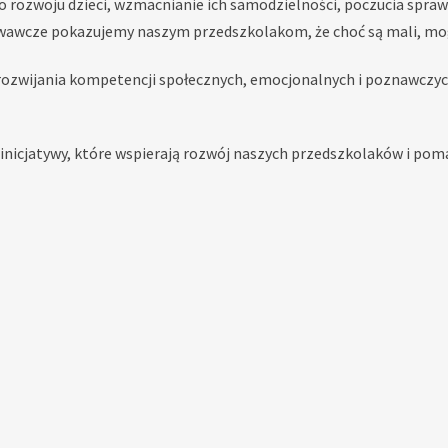
rozwoju dzieci, wzmacnianie ich samodzielności, poczucia spraw
owawcze pokazujemy naszym przedszkolakom, że choć są mali, mog
do rozwijania kompetencji społecznych, emocjonalnych i poznawcz
nicjatywy, które wspierają rozwój naszych przedszkolaków i poma