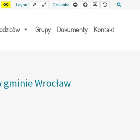
ast
Tryb
Kontrast
Stały
Wide
Mniejsza
Czcionka
Czcionka
Czcionka
Szukaj
Layout
Czcionka
ślny
nocny
żółto-
układ
layout
czcionka
czarny
rodziców
Grupy
Dokumenty
Kontakt
 w gminie Wrocław