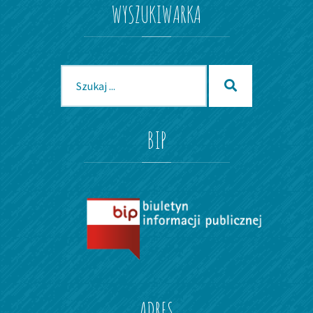
WYSZUKIWARKA
GMINIE
WROCŁAW
Szukaj
Szukaj
dla:
BIP
ADRES