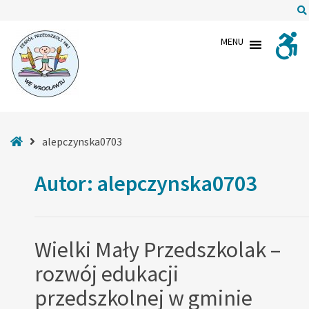
–
alepczynska0703
MENU
Strona
alepczynska0703
główna
Autor:
alepczynska0703
Wielki Mały Przedszkolak –
rozwój edukacji
przedszkolnej w gminie