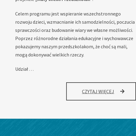
Celem programu jest wspieranie wszechstronnego
rozwoju dzieci, wzmacnianie ich samodzielności, poczucia
sprawczości oraz budowanie wiary we własne możliwości.
Poprzez różnorodne działania edukacyjne i wychowawcze
pokazujemy naszym przedszkolakom, że choć są mali,
mogą dokonywać wielkich rzeczy.
Udział …
WIELKI
CZYTAJ WIĘCEJ
MAŁY
PRZEDSZ
–
ROZWÓJ
EDUKACJI
PRZEDSZ
W